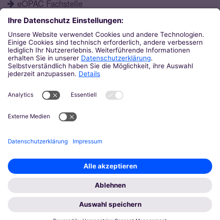
eOPAC Fachstelle
Fortbildungsprogramm
Schulformen
Öffnungszeiten
Aktuelles
Katechetisches Institut
Eupener Str. 132
52066
Aachen
0241 / 60004-12
ki@bistum-aachen.de
© Bistum Aachen
Impressum
Datenschutz
Kontakt