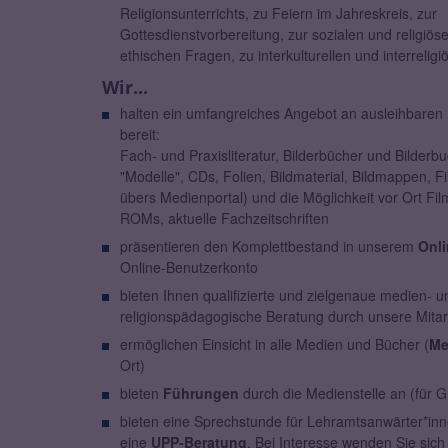
Religionsunterrichts, zu Feiern im Jahreskreis, zur
Gottesdienstvorbereitung, zur sozialen und religiös
ethischen Fragen, zu interkulturellen und interreli
Wir...
halten ein umfangreiches Angebot an ausleihbare
bereit:
Fach- und Praxisliteratur, Bilderbücher und Bilderbu
"Modelle", CDs, Folien, Bildmaterial, Bildmappen, F
übers Medienportal) und die Möglichkeit vor Ort Fil
ROMs, aktuelle Fachzeitschriften
präsentieren den Komplettbestand in unserem
Onli
Online-Benutzerkonto
bieten Ihnen qualifizierte und zielgenaue medien- u
religionspädagogische Beratung durch unsere Mitar
ermöglichen Einsicht in alle Medien und Bücher (
Me
Ort)
bieten
Führungen
durch die Medienstelle an (für 
bieten eine Sprechstunde für Lehramtsanwärter*in
eine
UPP-Beratung
. Bei Interesse wenden Sie sich