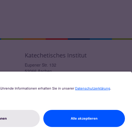
Katechetisches Institut
Eupener Str. 132
52066
Aachen
0241 / 60004-12
ki@bistum-aachen.de