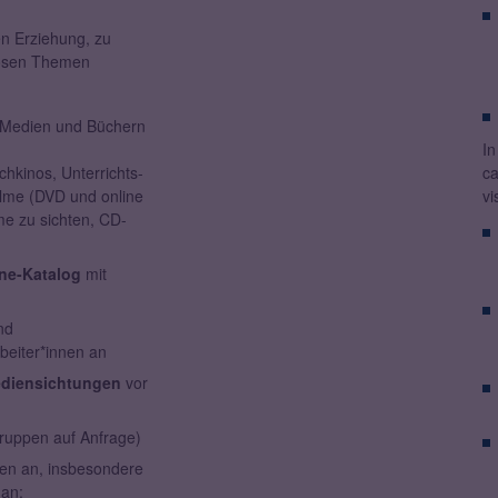
en Erziehung, zu
giösen Themen
n Medien und Büchern
In
chkinos, Unterrichts-
ca
ilme (DVD und online
vi
me zu sichten, CD-
ne-Katalog
mit
nd
beiter*innen an
diensichtungen
vor
Gruppen auf Anfrage)
nen an, insbesondere
 an: