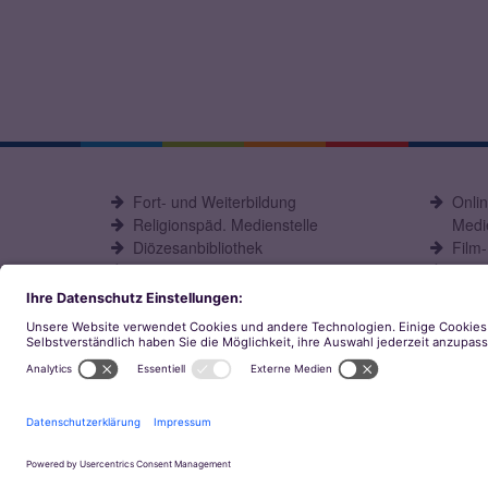
Fort- und Weiterbildung
Onli
Religionspäd. Medienstelle
Medie
Diözesanbibliothek
Film
Büchereiarbeit
eOPA
© Bistum Aachen
Impressum
Datenschutz
Konta