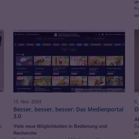
un
Fr
we
© medienzentralen.de/Screenshot: KI Aachen
hen
15. Nov. 2024
6.
Besser, besser, besser: Das Medienportal
D
3.0
Ab
Viele neue Möglichkeiten in Bedienung und
b
Da
Recherche
er