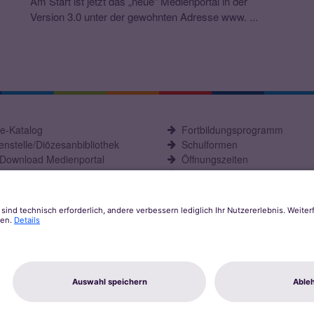
Am Start ist jetzt das „neue“ Medienportal in der
Version 3.0 unter der gewohnten Adresse www. ...
ne-Katalog
Fortbildungsprogramm
nstelle/Diözesanbibliothek
Schulformen
-Download Medienportal
Öffnungszeiten
C Fachstelle
Aktuelles
kt