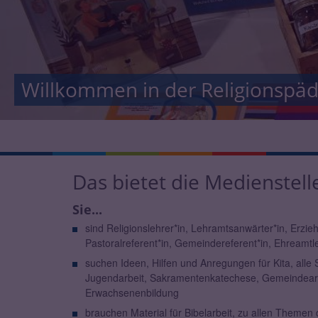
Willkommen in der Religionspä
Willkommen in der Religionspä
Das bietet die Medienstell
Sie...
sind Religionslehrer*in, Lehramtsanwärter*in, Erziehe
Pastoralreferent*in, Gemeindereferent*in, Ehreamtle
suchen Ideen, Hilfen und Anregungen für Kita, alle
Jugendarbeit, Sakramentenkatechese, Gemeindearb
Erwachsenenbildung
brauchen Material für Bibelarbeit, zu allen Themen