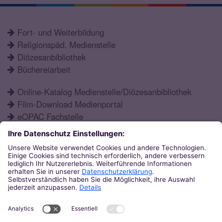
Fort- und Weiterbildung
Religionspäd. Medienstelle
Diözesanbibliothek
Büchereiarbeit
Online-Katalog Medienstelle/Diözesanbibliothek
Film-Download Medienportal
eOPAC Fachstelle
Fortbildungsprogramm
Schulformen
Öffnungszeiten
Aktuelles
Katechetisches Institut
Eupener Str. 132