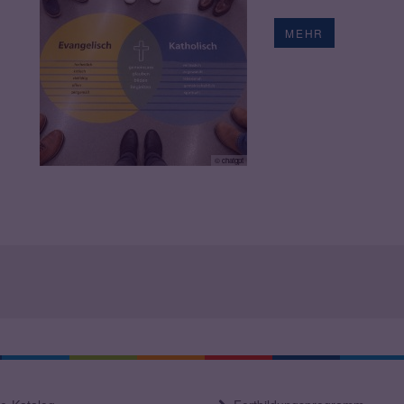
MEHR
© chatgpt