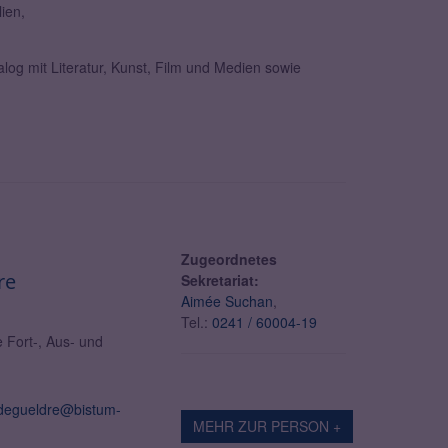
ien,
log mit Literatur, Kunst, Film und Medien sowie
Zugeordnetes
re
Sekretariat:
Aimée Suchan
,
Tel.:
0241 / 60004-19
 Fort-, Aus- und
k-degueldre@bistum-
MEHR ZUR PERSON +