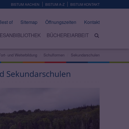
BISTUM AACHEN
BISTUM A-Z
BISTUM KONTAKT
Best of
Sitemap
Öffnungszeiten
Kontakt
ESANBIBLIOTHEK
BÜCHEREIARBEIT
Fort- und Weiterbildung
Schulformen
Sekundarschulen
d Sekundarschulen