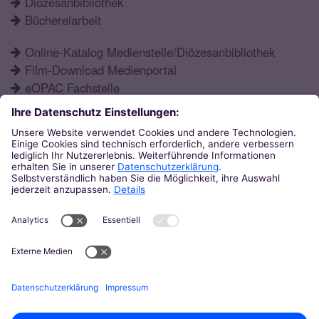
Diözesanbibliothek
Büchereiarbeit
Online-Katalog Medienstelle/Diözesanbibliothek
Film-Download Medienportal
eOPAC Fachstelle
Fortbildungsprogramm
Schulformen
Öffnungszeiten
Aktuelles
Katechetisches Institut
Eupener Str. 132
52066
Aachen
0241 / 60004-12
ki@bistum-aachen.de