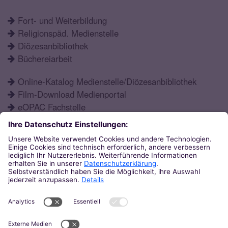
Fort- und Weiterbildung
Religionspäd. Medienstelle
Diözesanbibliothek
Büchereiarbeit
Online-Katalog Medienstelle/Diözesanbibliothek
Film-Download Medienportal
eOPAC Fachstelle
Fortbildungsprogramm
Schulformen
Öffnungszeiten
Aktuelles
Katechetisches Institut
Eupener Str. 132
52066
Aachen