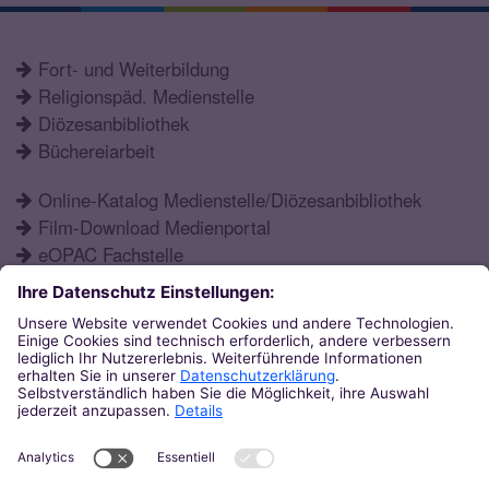
Fort- und Weiterbildung
Religionspäd. Medienstelle
Diözesanbibliothek
Büchereiarbeit
Online-Katalog Medienstelle/Diözesanbibliothek
Film-Download Medienportal
eOPAC Fachstelle
Fortbildungsprogramm
Schulformen
Öffnungszeiten
Aktuelles
Katechetisches Institut
Eupener Str. 132