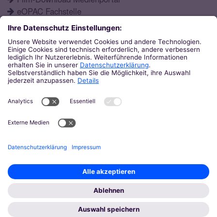
eOPAC Fachstelle
Fortbildungsprogramm
Schulformen
Öffnungszeiten
Aktuelles
Katechetisches Institut
Eupener Str. 132
52066
Aachen
0241 / 60004-12
ki@bistum-aachen.de
© Bistum Aachen
Impressum
Datenschutz
Kontakt