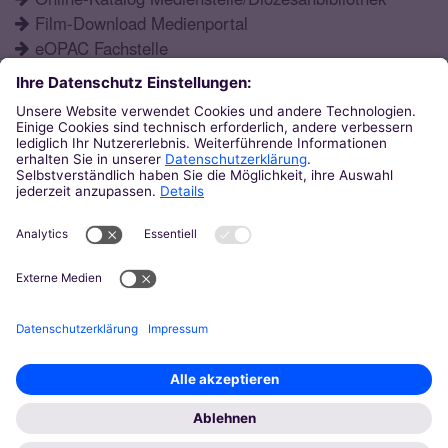
Film-Download Medienportal
eOPAC Fachstelle
Fortbildungsprogramm
Schulformen
Öffnungszeiten
Aktuelles
Katechetisches Institut
Eupener Str. 132
52066
Aachen
0241 / 60004-12
ki@bistum-aachen.de