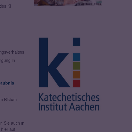
© Woodapple - Fotolia
des KI
ngsverhältnis
rgung in
laubnis
im Bistum
n Sie auch in
hier auf