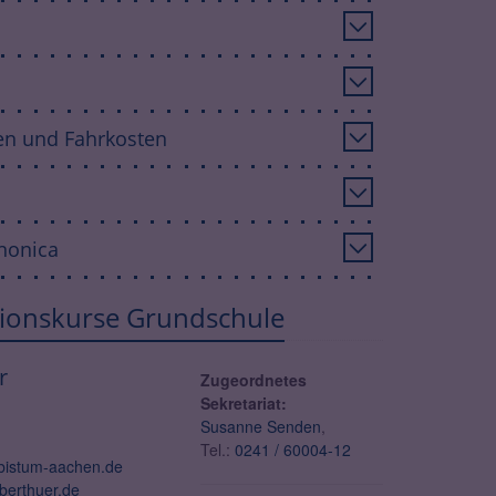
en und Fahrkosten
anonica
ationskurse Grundschule
r
Zugeordnetes
Sekretariat:
Susanne Senden
,
Tel.:
0241 / 60004-12
bistum-aachen.de
oberthuer.de