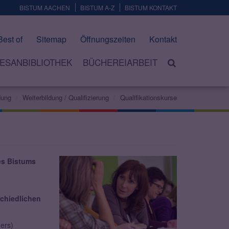
BISTUM AACHEN
BISTUM A-Z
BISTUM KONTAKT
Best of
Sitemap
Öffnungszeiten
Kontakt
ESANBIBLIOTHEK
BÜCHEREIARBEIT
dung
Weiterbildung / Qualifizierung
Qualifikationskurse
des Bistums
?
chiedlichen
ers)