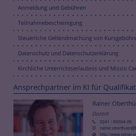
Anmeldung und Gebühren
Teilnahmebescheinigung
Steuerliche Geltendmachung von Kursgebühr
Datenschutz und Datenschutzerklärung
Kirchliche Unterrichtserlaubnis und Missio C
Ansprechpartner im KI für Qualifik
Rainer
Oberthü
Dozent
0241 / 60004-26
rainer.oberthuer@
http://www.rainer-