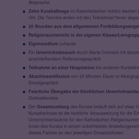
Absprache
Zehn Kurshalbtage
im Katechetischen Institut Aachen 
Uhr. Die Termine wrden mit den Teilnehmer*innen abge
20 Stunden aus dem allgemeinen Fortbildungsangeb
Religionsunterricht in der eigenen Klasse/Lerngrup
Eigenstudium
zuhause
Ein
Unterrichtsbesuch
durch Maria Cremers mit skizzier
anschließendem Reflexionsgespräch
Teilnahme an einer Hospitation
bei anderen Kursteil
Abschlussreflexion
von 20 Minuten Dauer in Kleingrup
Einzelgespräch
Feierliche Übergabe der Kirchlichen Unterrichtserla
Gottesdienstes
Der
Gesamtumfang
des Kurses beläuft sich auf etwa 1
Kursabschluss ist die fachliche Voraussetzung für die Ert
Unterrichtserlaubnis für den Katholischen Religionsunterr
innen des Kurses in einem unbefristeten Anstellungsverhä
dieses Faches an den jeweiligen Einsatzschulen.