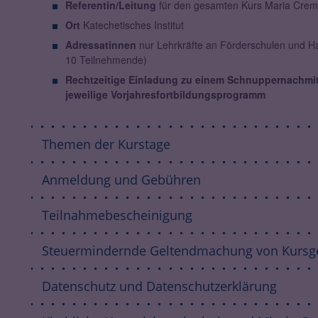
Referentin/Leitung
für den gesamten Kurs Maria Creme
Ort
Katechetisches Institut
Adressatinnen
nur Lehrkräfte an Förderschulen und H
10 Teilnehmende)
Rechtzeitige Einladung zu einem Schnuppernachmitt
jeweilige Vorjahresfortbildungsprogramm
Themen der Kurstage
Anmeldung und Gebühren
Teilnahmebescheinigung
Steuermindernde Geltendmachung von Kursg
Datenschutz und Datenschutzerklärung