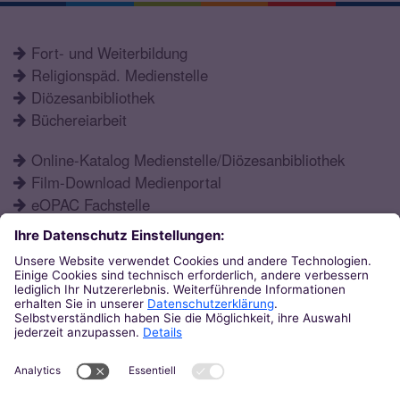
Fort- und Weiterbildung
Religionspäd. Medienstelle
Diözesanbibliothek
Büchereiarbeit
Online-Katalog Medienstelle/Diözesanbibliothek
Film-Download Medienportal
eOPAC Fachstelle
Fortbildungsprogramm
Schulformen
Öffnungszeiten
Aktuelles
Katechetisches Institut
Eupener Str. 132