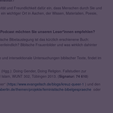
nstitut?
tivität und Freundlichkeit dafür ein, dass Menschen durch Sie und
 ein wichtiger Ort in Aachen, der Wissen, Materialien, Poesie,
 Podcast möchten Sie unseren Leser*innen empfehlen?
stische Bibelauslegung ist das kürzlich erschienene Buch:
auenfeindlich? Biblische Frauenbilder und was wirklich dahinter
und intersektionale Untersuchungen biblischer Texte, findet im
a (Hgg.): Doing Gender, Doing Religion. Fallstudien zur
nd Islam, WUNT 302, Tübingen 2013. (
Signatur: 74 610
)
er“ (
https://www.evangelisch.de/blogs/kreuz-queer-1
) und den
aberlin.de/themen/projekte/feministische-bibelgespraeche
oder