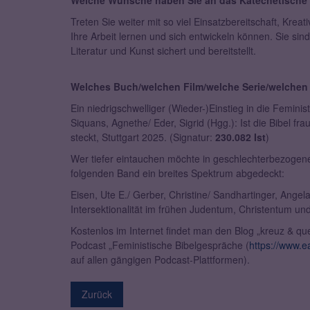
Welche Wünsche haben Sie an das Katechetische I
Treten Sie weiter mit so viel Einsatzbereitschaft, Krea
Ihre Arbeit lernen und sich entwickeln können. Sie sind
Literatur und Kunst sichert und bereitstellt.
Welches Buch/welchen Film/welche Serie/welchen
Ein niedrigschwelliger (Wieder-)Einstieg in die Femini
Siquans, Agnethe/ Eder, Sigrid (Hgg.): Ist die Bibel fr
steckt, Stuttgart 2025. (Signatur:
230.082 Ist
)
Wer tiefer eintauchen möchte in geschlechterbezogene 
folgenden Band ein breites Spektrum abgedeckt:
Eisen, Ute E./ Gerber, Christine/ Sandhartinger, Angel
Intersektionalität im frühen Judentum, Christentum u
Kostenlos im Internet findet man den Blog „kreuz & que
Podcast „Feministische Bibelgespräche (
https://www.e
auf allen gängigen Podcast-Plattformen).
Zurück