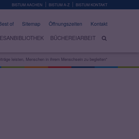
BISTUM AACHEN
BISTUM A-Z
BISTUM KONTAKT
Best of
Sitemap
Öffnungszeiten
Kontakt
ESANBIBLIOTHEK
BÜCHEREIARBEIT
iträge leisten, Menschen in ihrem Menschsein zu begleiten"