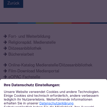
Zurück
Fort- und Weiterbildung
Religionspäd. Medienstelle
Diözesanbibliothek
Büchereiarbeit
Online-Katalog Medienstelle/Diözesanbibliothek
Film-Download Medienportal
eOPAC Fachstelle
Fortbildungsprogramm
Schulformen
Öffnungszeiten
Aktuelles