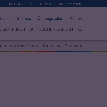
BISTUM AACHEN
BISTUM A-Z
BISTUM KONTAKT
Best of
Sitemap
Öffnungszeiten
Kontakt
ESANBIBLIOTHEK
BÜCHEREIARBEIT
echetisches Institut Aachen
Nachrichten
Transkription