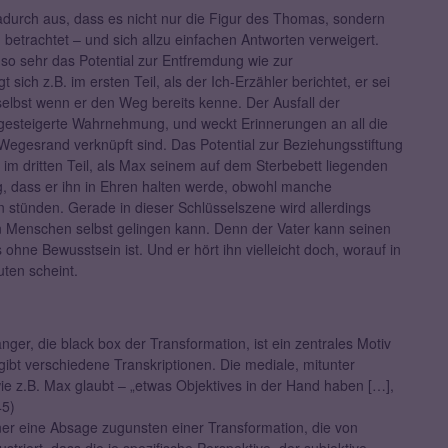
durch aus, dass es nicht nur die Figur des Thomas, sondern
betrachtet – und sich allzu einfachen Antworten verweigert.
so sehr das Potential zur Entfremdung wie zur
sich z.B. im ersten Teil, als der Ich-Erzähler berichtet, er sei
selbst wenn er den Weg bereits kenne. Der Ausfall der
 gesteigerte Wahrnehmung, und weckt Erinnerungen an all die
Wegesrand verknüpft sind. Das Potential zur Beziehungsstiftung
 im dritten Teil, als Max seinem auf dem Sterbebett liegenden
 dass er ihn in Ehren halten werde, obwohl manche
stünden. Gerade in dieser Schlüsselszene wird allerdings
en Menschen selbst gelingen kann. Denn der Vater kann seinen
ohne Bewusstsein ist. Und er hört ihn vielleicht doch, worauf in
ten scheint.
r, die black box der Transformation, ist ein zentrales Motiv
gibt verschiedene Transkriptionen. Die mediale, mitunter
wie z.B. Max glaubt – „etwas Objektives in der Hand haben […],
45)
rner eine Absage zugunsten einer Transformation, die von