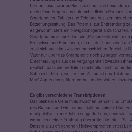
Lerners lesenswertes Buch zeichnet sich besonders da
auch diese Fragen aus unterschiedlichen Perspektiven 
Smartphones, Tablets und Telefone besitzen hier eben
Beziehungsstiftung. Das Potential zur Entfremdung zeigt 
es gewohnt, stets ein Navigationsgerät anzuschalten, 
Smartphones schenkt ihm ein „Präsenzerlebnis“, eine
Ereignisse und Emotionen, die mit der Landschaft am 
zeigt sich auch im zwischenmenschlichen Bereich, z.B.
Vater nur über das Smartphone noch zu sagen vermag,
Entscheidungen aus der Vergangenheit zwischen ihnen 
deutlich, dass die mediale Transkription nicht ohne d
Sohn nicht hören, weil er zum Zeitpunkt des Telefonats 
Max’ Augen das spätere Verhalten des Vaters hinzudeu
Es gibt verschiedene Transkriptionen
Das bleibende Geheimnis zwischen Sender und Empfänge
des Romans und wirft neues Licht auf seinen Titel. Es 
manipulative Transkription suggeriert uns, dass wir – 
woran ich meiner Erfahrung überprüfen konnte.“ (S. 1
Diesem allzu oft gehörten Heilsversprechen erteilt Le