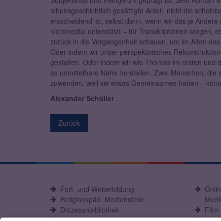
Subjektivität und Feingefühl geprägt ist. Sein Roman ill
lebensgeschichtlich gesättigte Anteil, nicht die schei
entscheidend ist, selbst dann, wenn wir das je Andere n
nichtmedial unterstützt – für Transkriptionen sorgen,
zurück in die Vergangenheit schauen, um im Alten das
Oder indem wir unser perspektivisches Rekonstruktio
gestalten. Oder indem wir wie Thomas im ersten und d
so unmittelbare Nähe herstellen. Zwei Menschen, die
zuwenden, weil sie etwas Gemeinsames haben – kön
Alexander Schüller
Zurück
Fort- und Weiterbildung
Onli
Religionspäd. Medienstelle
Medie
Diözesanbibliothek
Film
Büchereiarbeit
eOPA