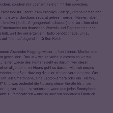
uchen, sondern nur über ein Telefon mit ihm sprechen.
d Professor für Literatur am Brooklyn College, komponiert seinen
en, die zwar durchaus separat gelesen werden können, aber
itmotive (‚in die Vergangenheit schauen‘) und vor allem eine
, Filmemacher mit deutschen Wurzeln und Repräsentant des
g hält, weil der seinerzeit ein Radio benötigt habe, um zu
s auf Thomas’ Jugend im Dritten Reich.
torbenen Alexander Kluge, gewissermaßen Lerners Mentor, und
 geschildert. Das ist – wie so vieles in diesem souverän
 auf einer Ebene des Romans geht es darum, wer dieser
uf einer allgemeineren Ebene geht es darum, wie sich unsere
hnheitsmäßige Nutzung digitaler Medien verändert hat. Wie
um, ein Smartphone, eine Laptopkamera oder ein Telefon,
rt? Und was bedeutet die Nutzung dieser Geräte für unser
innerungsvermögen zu verlassen, wenn uns jedes Smartphone
älde zu fotografieren – und so unseren spontanen Eindruck