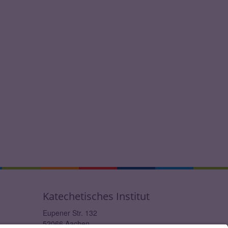
Katechetisches Institut
Eupener Str. 132
52066
Aachen