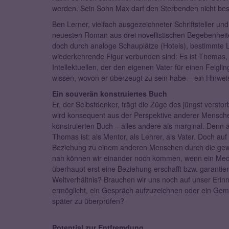
werden. Sein Sohn Max darf den Sterbenden nicht bes
Ben Lerner, vielfach ausgezeichneter Schriftsteller un
neuesten Roman aus drei novellistischen Begebenheit
doch durch analoge Schauplätze (Hotels), bestimmte Le
wiederkehrende Figur verbunden sind: Es ist Thomas
Intellektuellen, der den eigenen Vater für einen Feiglin
wissen, wovon er überzeugt zu sein habe – ein Hinwei
Ein souverän konstruiertes Buch
Er, der Selbstdenker, trägt die Züge des jüngst vers
wird konsequent aus der Perspektive anderer Menschen
konstruierten Buch – alles andere als marginal. Denn
Thomas ist: als Mentor, als Lehrer, als Vater. Doch a
Beziehung zu einem anderen Menschen durch die gewo
nah können wir einander noch kommen, wenn ein Medi
überhaupt erst eine Beziehung erschafft bzw. garantie
Weltverhältnis? Brauchen wir uns noch auf unser Er
ermöglicht, ein Gespräch aufzuzeichnen oder ein Gem
später zu überprüfen?
Potential zur Entfremdung