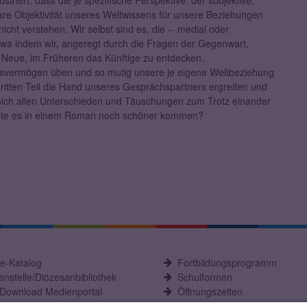
ustriert, dass die je spezifische Perspektive, der subjektive,
nbare Objektivität unseres Weltwissens für unsere Beziehungen
icht verstehen. Wir selbst sind es, die -- medial oder
 etwa indem wir, angeregt durch die Fragen der Gegenwart,
 Neue, im Früheren das Künftige zu entdecken.
nsvermögen üben und so mutig unsere je eigene Weltbeziehung
ritten Teil die Hand unseres Gesprächspartners ergreifen und
 sich allen Unterschieden und Täuschungen zum Trotz einander
nte es in einem Roman noch schöner kommen?
ne-Katalog
Fortbildungsprogramm
nstelle/Diözesanbibliothek
Schulformen
-Download Medienportal
Öffnungszeiten
C Fachstelle
Aktuelles