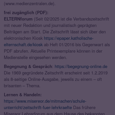
(www.medienzentralen.de).
frei zugänglich (PDF):
ELTERNforum
(Seit 02/2025 ist die Verbandszeitschrift
mit neuer Redaktion und journalistisch geprägten
Beiträgen am Start. Die Zeitschrift lässt sich über den
elektronischen Kiosk
https://epaper.katholische-
elternschaft.de/kiosk
ab Heft 01/2016 bis Gegenwart als
PDF abrufen. Aktuelle Printexemplare können in der
Medienstelle eingesehen werden.
Begegnung & Gespräch
:
https://begegnung-online.de
Die 1969 gegründete Zeitschrift erscheint seit 1.2.2019
als 8-seitige Online-Ausgabe, jeweils zu einem – oft
brisanten – Thema.
Lernen & Handeln:
https://www.misereor.de/mitmachen/schule-
unterricht/zeitschrift-fuer-lehrkraefte
Das frühere
Misereor Lehrerforum aus dem Hause des bekannten