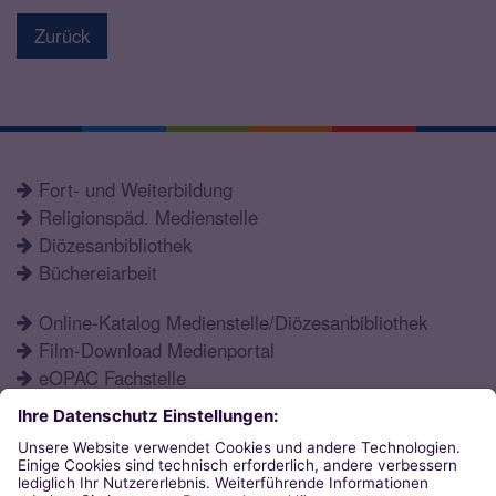
Zurück
Fort- und Weiterbildung
Religionspäd. Medienstelle
Diözesanbibliothek
Büchereiarbeit
Online-Katalog Medienstelle/Diözesanbibliothek
Film-Download Medienportal
eOPAC Fachstelle
Fortbildungsprogramm
Schulformen
Öffnungszeiten