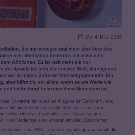
© KI Aachen
Datum:
Do. 4. Dez. 2025
editation, die mal weniger, mal mehr den Nerv des
diese hier: Meditation bedeutet, mit allem eins
 dem Göttlichen. Es ist weit mehr als nur
er Ansatz ist, sich der inneren Welt, der eigenen
gen der lärmigen, äußeren Welt entgegensteht. Ein
ig, aber hilfreich, vor allem, wenn es um Werte wie
ede und Liebe fängt beim einzelnen Menschen an.
satz. So wird in der aktuellen Ausgabe der Zeitschrift „rabs
den Schulen) ein Artikel veröffentlicht, der sich mit der
n beim Menschen wirkt bzw. wie sich die Auswirkungen
 in der Medienstelle bei unseren aktuellen Zeitschriften.
lem in der westlichen Welt – merklich angestiegen, was auch die