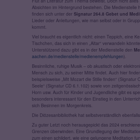
Flut an Literatur zum Thema beweist. Doch nicht alles
Absichten im Hintergrund bestehen. Die Medienstelle 
finden sich unter der
Signatur 264.8 Gebet und Medi
Lieder oder Anleitungen, wie man selbst oder in Grup
kommt.
Viel braucht es eigentlich nicht: einen Teppich, eine 
Tischchen, das sich in einen „Altar“ verwandeln könnt
Unterstützend dazu gibt es in der Medienstelle den
Me
aachen.de/medienstelle/medienempfehlungen
).
Besinnliche, ruhige Musik – ob akustisch oder elektro
Mensch zu sich, zu seiner Mitte findet. Auch hier find
beispielsweise „Mit Mozart die Stille finden“ (Signatur
Seele“ (Signatur CD 6.1.102) sowie von zeitgenössisc
Horn usw. Auch für Kinder und Jugendliche gibt es spez
besonders interessant für den Einstieg in den Unterric
sich Besinnen im Morgenkreis.
Die Diözesanbibliothek hat selbstverständlich ebenfal
Zu guter Letzt noch herausgepickt das 2024 erschiene
Grenzen überwinden. Eine Grundlegung der Meditation“ (
zum einen schildert, wie eine gelungene Meditation fun