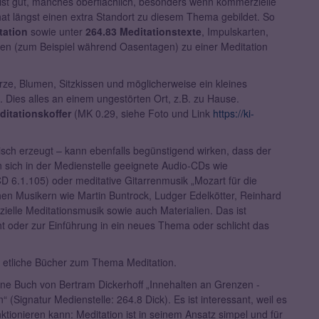
 ist gut, manches oberflächlich, besonders wenn kommerzielle
hat längst einen extra Standort zu diesem Thema gebildet. So
tation
sowie unter
264.83 Meditationstexte
, Impulskarten,
pen (zum Beispiel während Oasentagen) zu einer Meditation
Kerze, Blumen, Sitzkissen und möglicherweise ein kleines
e. Dies alles an einem ungestörten Ort, z.B. zu Hause.
ditationskoffer
(MK 0.29, siehe Foto und Link
https://ki-
nisch erzeugt – kann ebenfalls begünstigend wirken, dass der
en sich in der Medienstelle geeignete Audio-CDs wie
 CD 6.1.105) oder meditative Gitarrenmusik „Mozart für die
hen Musikern wie Martin Buntrock, Ludger Edelkötter, Reinhard
ielle Meditationsmusik sowie auch Materialien. Das ist
ht oder zur Einführung in ein neues Thema oder schlicht das
ls etliche Bücher zum Thema Meditation.
ne Buch von Bertram Dickerhoff „Innehalten an Grenzen -
Signatur Medienstelle: 264.8 Dick). Es ist interessant, weil es
ktionieren kann: Meditation ist in seinem Ansatz simpel und für