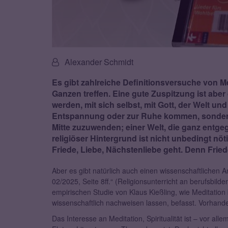
Von:
Alexander Schmidt
Es gibt zahlreiche Definitionsversuche von M
Ganzen treffen. Eine gute Zuspitzung ist aber 
werden, mit sich selbst, mit Gott, der Welt und
Entspannung oder zur Ruhe kommen, sondern d
Mitte zuzuwenden; einer Welt, die ganz entge
religiöser Hintergrund ist nicht unbedingt nöt
Friede, Liebe, Nächstenliebe geht. Denn Fri
Aber es gibt natürlich auch einen wissenschaftlichen An
02/2025, Seite 8ff.“ (Religionsunterricht an berufsbilden
empirischen Studie von Klaus Kießling, wie Meditatio
wissenschaftlich nachweisen lassen, befasst. Vorhanden
Das Interesse an Meditation, Spiritualität ist – vor al