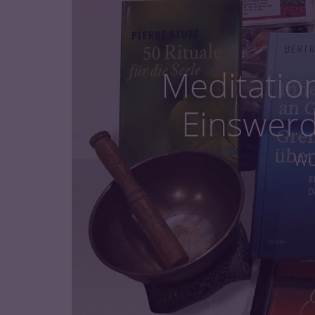
Meditation
Einswerd
Wu