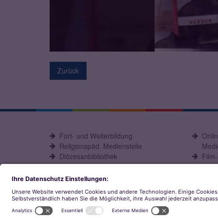
Zurück
Fort- und Weiterbildung
Onli
Religionspäd. Medienstelle
Medie
Diözesanbibliothek
Film
Büchereiarbeit
eOPA