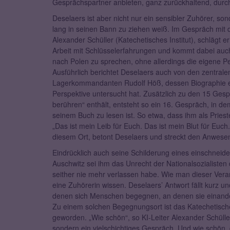
Gesprächspartner anbieten, ganz zurückhaltend, durc
Deselaers ist aber nicht nur ein sensibler Zuhörer, so
lang in seinen Bann zu ziehen weiß. Im Gespräch mit 
Alexander Schüller (Katechetisches Institut), schlägt 
Arbeit mit Schlüsselerfahrungen und kommt dabei auc
nach Polen zu sprechen, ohne allerdings die eigene Pe
Ausführlich berichtet Deselaers auch von den zentrale
Lagerkommandanten Rudolf Höß, dessen Biographie er
Perspektive untersucht hat. Zusätzlich zu den 15 Ges
berühren“ enthält, entsteht so ein 16. Gespräch, in d
seinem Buch zu lesen ist. So etwa, dass ihm als Priest
„Das ist mein Leib für Euch. Das ist mein Blut für Euch
diesem Ort, betont Deselaers und streckt den Anwese
Eindrücklich auch seine Schilderung eines einschneid
Auschwitz sei ihm das Unrecht der Nationalsozialisten
seither nie mehr verlassen habe. Wie man dieser Ver
eine Zuhörerin wissen. Deselaers’ Antwort fällt kurz u
denen sich Menschen begegnen, an denen sie einande
Zu einem solchen Begegnungsort ist das Katechetische 
geworden. „Wie schön“, so KI-Leiter Alexander Schülle
sondern ein vielschichtiges Gespräch. Und wie schön,