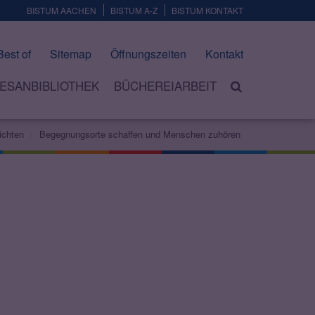
BISTUM AACHEN
BISTUM A-Z
BISTUM KONTAKT
Best of
Sitemap
Öffnungszeiten
Kontakt
ESANBIBLIOTHEK
BÜCHEREIARBEIT
ichten
Begegnungsorte schaffen und Menschen zuhören