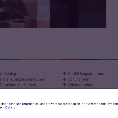
ne-Katalog
Fortbildungsprogramm
nstelle/Diözesanbibliothek
Schulformen
-Download Medienportal
Öffnungszeiten
C Fachstelle
Aktuelles