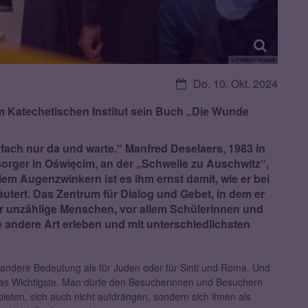
© Frederic Maquet
Datum:
Do. 10. Okt. 2024
im Katechetischen Institut sein Buch „Die Wunde
einfach nur da und warte.“ Manfred Deselaers, 1983 in
orger in Oświęcim, an der „Schwelle zu Auschwitz“,
llem Augenzwinkern ist es ihm ernst damit, wie er bei
äutert. Das Zentrum für Dialog und Gebet, in dem er
 für unzählige Menschen, vor allem Schülerinnen und
e andere Art erleben und mit unterschiedlichsten
g andere Bedeutung als für Juden oder für Sinti und Roma. Und
das Wichtigste. Man dürfe den Besucherinnen und Besuchern
eten, sich auch nicht aufdrängen, sondern sich ihnen als