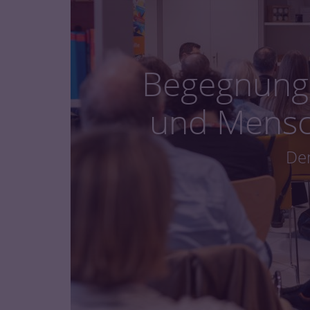
Begegnungs
und Mens
De