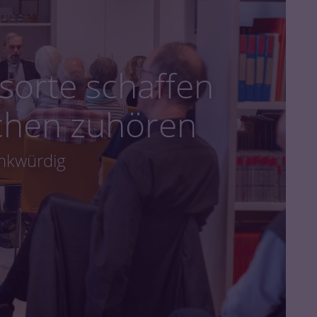
orte schaffen
chen zuhören
nkwürdig