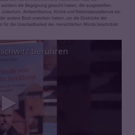
, sondern die Begegnung gesucht haben, die ausgestellten
Judentum, Antisemitismus, Kirche und Nationalsozialismus etc.
der andere Buch erworben haben, um die Eindrücke der
ten für die Unantastbarkeit der menschlichen Würde beschränkt
schwitz berühren