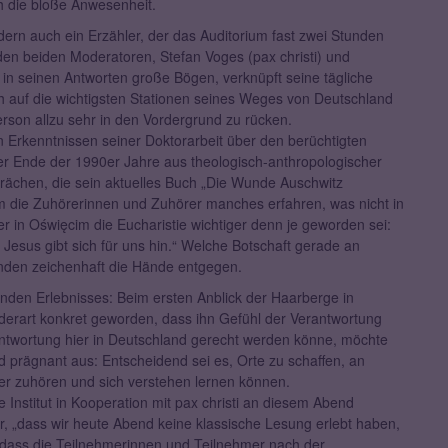
h die bloße Anwesenheit.
ndern auch ein Erzähler, der das Auditorium fast zwei Stunden
den beiden Moderatoren, Stefan Voges (pax christi) und
er in seinen Antworten große Bögen, verknüpft seine tägliche
h auf die wichtigsten Stationen seines Weges von Deutschland
rson allzu sehr in den Vordergrund zu rücken.
n Erkenntnissen seiner Doktorarbeit über den berüchtigten
 Ende der 1990er Jahre aus theologisch-anthropologischer
prächen, die sein aktuelles Buch „Die Wunde Auschwitz
em die Zuhörerinnen und Zuhörer manches erfahren, was nicht in
er in Oświęcim die Eucharistie wichtiger denn je geworden sei:
. Jesus gibt sich für uns hin.“ Welche Botschaft gerade an
nden zeichenhaft die Hände entgegen.
enden Erlebnisses: Beim ersten Anblick der Haarberge in
 derart konkret geworden, dass ihn Gefühl der Verantwortung
antwortung hier in Deutschland gerecht werden könne, möchte
nd prägnant aus: Entscheidend sei es, Orte zu schaffen, an
r zuhören und sich verstehen lernen können.
Institut in Kooperation mit pax christi an diesem Abend
r, „dass wir heute Abend keine klassische Lesung erlebt haben,
 dass die Teilnehmerinnen und Teilnehmer nach der