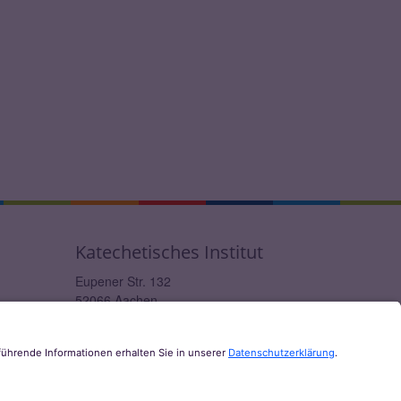
Katechetisches Institut
Eupener Str. 132
52066
Aachen
0241 / 60004-12
ki@bistum-aachen.de