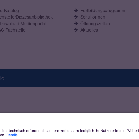
ne-Katalog
Fortbildungsprogramm
nstelle/Diözesanbibliothek
Schulformen
-Download Medienportal
Öffnungszeiten
C Fachstelle
Aktuelles
kt