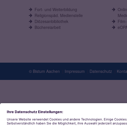
Fort- und Weiterbildung
Onli
Religionspäd. Medienstelle
Medie
Diözesanbibliothek
Film
Büchereiarbeit
eOPA
© Bistum Aachen
Impressum
Datenschutz
Konta