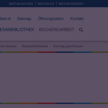
BISTUM AACHEN
BISTUM A-Z
BISTUM KONTAKT
Best of
Sitemap
Öffnungszeiten
Kontakt
ESANBIBLIOTHEK
BÜCHEREIARBEIT
titut Aachen
Diözesanbibliothek
Sonntag geschlossen