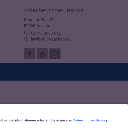
Katechetisches Institut
Eupener Str. 132
52066
Aachen
0241 / 60004-12
ki@bistum-aachen.de