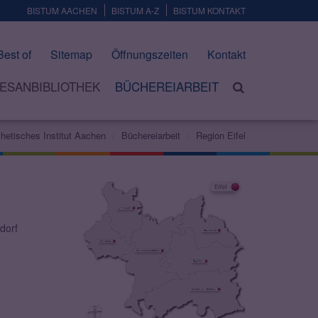
BISTUM AACHEN
BISTUM A-Z
BISTUM KONTAKT
Best of
Sitemap
Öffnungszeiten
Kontakt
ESANBIBLIOTHEK
BÜCHEREIARBEIT
hetisches Institut Aachen
Büchereiarbeit
Region Eifel
dorf