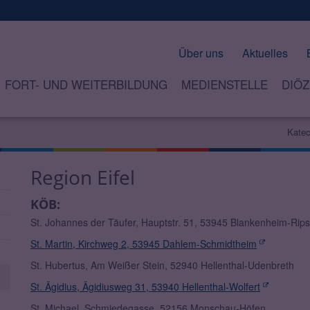
Über uns
Aktuelles
FORT- UND WEITERBILDUNG
MEDIENSTELLE
DIÖZ
Katec
Region Eifel
KÖB:
St. Johannes der Täufer, Hauptstr. 51, 53945 Blankenheim-Rips
St. Martin, Kirchweg 2, 53945 Dahlem-Schmidtheim
St. Hubertus, Am Weißer Stein, 52940 Hellenthal-Udenbreth
St. Ägidius, Ägidiusweg 31, 53940 Hellenthal-Wolfert
St. Michael, Schmiedegasse, 52156 Monschau-Höfen