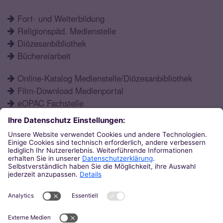
Fort- und Weiterbildung
Religionspäd. Medienstelle
Diözesanbibliothek
Büchereiarbeit
Online-Katalog Medienstelle/Diözesanbibliothek
Film-Download Medienportal
eOPAC Fachstelle
Fortbildungsprogramm
Schulformen
Öffnungszeiten
Aktuelles
Katechetisches Institut
Eupener Str. 132
52066
Aachen