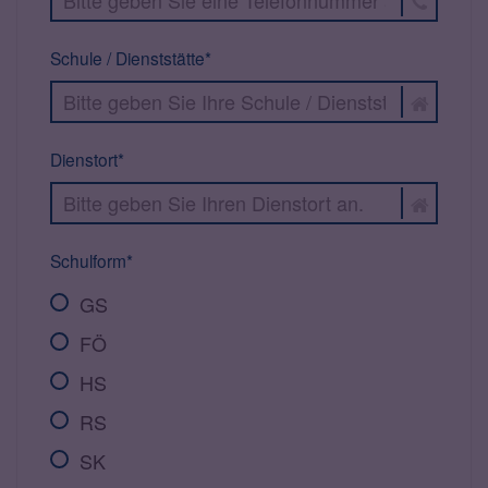
Schule / Dienststätte*
Dienstort*
Schulform*
GS
FÖ
HS
RS
SK