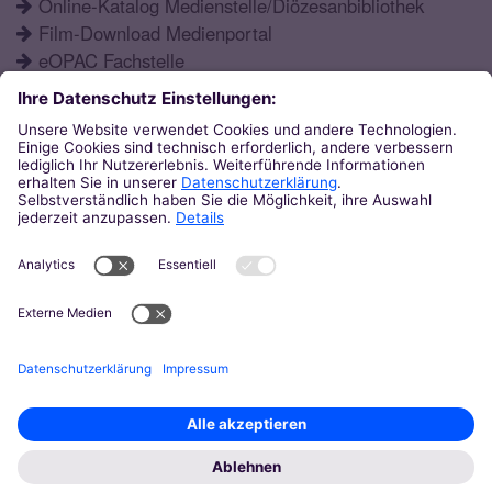
Online-Katalog Medienstelle/Diözesanbibliothek
Film-Download Medienportal
eOPAC Fachstelle
Fortbildungsprogramm
Schulformen
Öffnungszeiten
Aktuelles
Katechetisches Institut
Eupener Str. 132
52066
Aachen
0241 / 60004-12
ki@bistum-aachen.de