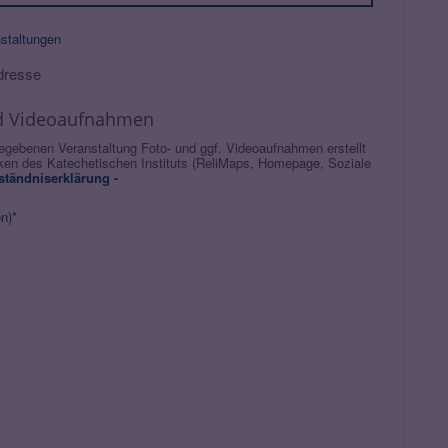
nstaltungen
dresse
und Videoaufnahmen
egebenen Veranstaltung Foto- und ggf. Videoaufnahmen erstellt
n des Katechetischen Instituts (ReliMaps, Homepage, Soziale
ständniserklärung -
n)*