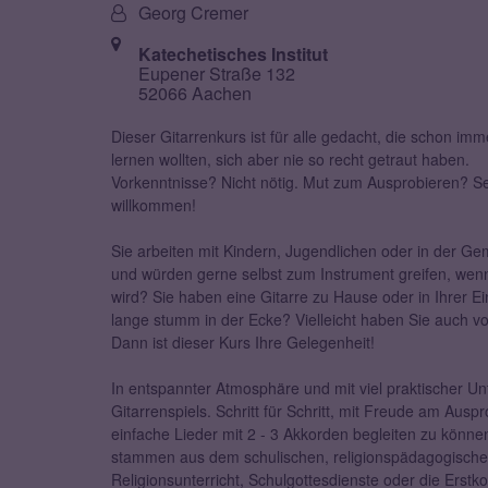
bzw.
Von:
Georg Cremer
Nummer:
Ort:
Katechetisches Institut
Eupener Straße 132
52066 Aachen
Dieser Gitarrenkurs ist für alle gedacht, die schon imm
lernen wollten, sich aber nie so recht getraut haben.
Vorkenntnisse? Nicht nötig. Mut zum Ausprobieren? S
willkommen!
Sie arbeiten mit Kindern, Jugendlichen oder in der G
und würden gerne selbst zum Instrument greifen, we
wird? Sie haben eine Gitarre zu Hause oder in Ihrer Ei
lange stumm in der Ecke? Vielleicht haben Sie auch vo
Dann ist dieser Kurs Ihre Gelegenheit!
In entspannter Atmosphäre und mit viel praktischer Un
Gitarrenspiels. Schritt für Schritt, mit Freude am Ausp
einfache Lieder mit 2 - 3 Akkorden begleiten zu könn
stammen aus dem schulischen, religionspädagogischen u
Religionsunterricht, Schulgottesdienste oder die Erst