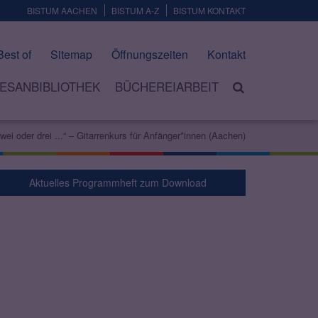
BISTUM AACHEN
BISTUM A-Z
BISTUM KONTAKT
Best of
Sitemap
Öffnungszeiten
Kontakt
ESANBIBLIOTHEK
BÜCHEREIARBEIT
wei oder drei ...“ – Gitarrenkurs für Anfänger*innen (Aachen)
Aktuelles Programmheft zum Download