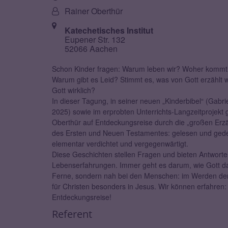
bzw.
Von:
Rainer Oberthür
Nummer:
Ort:
Katechetisches Institut
Eupener Str. 132
52066 Aachen
Schon Kinder fragen: Warum leben wir? Woher kommt 
Warum gibt es Leid? Stimmt es, was von Gott erzählt w
Gott wirklich?
In dieser Tagung, in seiner neuen „Kinderbibel“ (Gabrie
2025) sowie im erprobten Unterrichts-Langzeitprojekt 
Oberthür auf Entdeckungsreise durch die „großen Erz
des Ersten und Neuen Testamentes: gelesen und gede
elementar verdichtet und vergegenwärtigt.
Diese Geschichten stellen Fragen und bieten Antwort
Lebenserfahrungen. Immer geht es darum, wie Gott da i
Ferne, sondern nah bei den Menschen: im Werden der We
für Christen besonders in Jesus. Wir können erfahr
Entdeckungsreise!
Referent