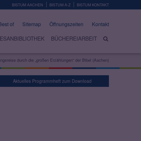
BISTUM AACHEN
BISTUM A-Z
BISTUM KONTAKT
Best of
Sitemap
Öffnungszeiten
Kontakt
ESANBIBLIOTHEK
BÜCHEREIARBEIT
ungsreise durch die „großen Erzählungen“ der Bibel (Aachen)
Aktuelles Programmheft zum Download