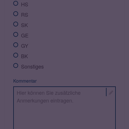
HS
RS
SK
GE
GY
BK
Sonstiges
Kommentar