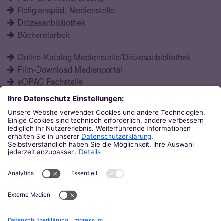
Religionspäd. Medienstelle
Diözesanbibliothek
Büchereiarbeit
Online-Katalog Medienstelle/Diözesanbibliothek
Film-Download Medienportal
eOPAC Fachstelle
Fortbildungsprogramm
Schulformen
Öffnungszeiten
Aktuelles
Katechetisches Institut
Eupener Str. 132
52066
Aachen
0241 / 60004-12