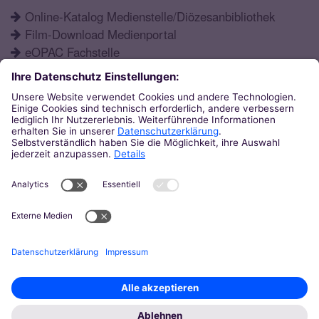
Online-Katalog Medienstelle/Diözesanbibliothek
Film-Download Medienportal
eOPAC Fachstelle
Fortbildungsprogramm
Schulformen
Öffnungszeiten
Aktuelles
Katechetisches Institut
Eupener Str. 132
52066
Aachen
0241 / 60004-12
ki@bistum-aachen.de