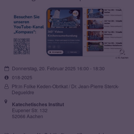
© KI-Aachen
Datum:
Donnerstag, 20. Februar 2025 16:00 - 18:30
Art
018-2025
bzw.
Von:
Pfr.in Folke Keden-Obrikat / Dr. Jean-Pierre Sterck-
Nummer:
Degueldre
Ort:
Katechetisches Institut
Eupener Str. 132
52066 Aachen