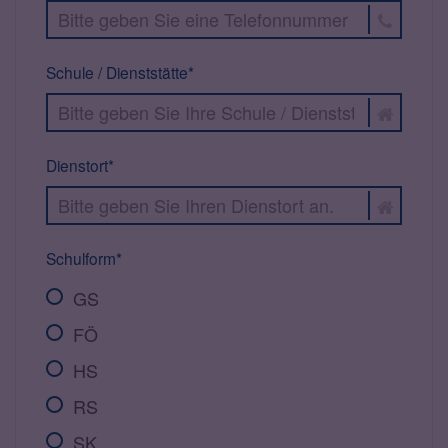
Schule / Dienststätte*
Dienstort*
Schulform*
GS
FÖ
HS
RS
SK