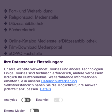
Fort- und Weiterbildung
Religionspäd. Medienstelle
Diözesanbibliothek
Büchereiarbeit
Online-Katalog Medienstelle/Diözesanbibliothek
Film-Download Medienportal
eOPAC Fachstelle
Fortbildungsprogramm
Schulformen
Öffnungszeiten
Aktuelles
Katechetisches Institut
Eupener Str. 132
52066
Aachen