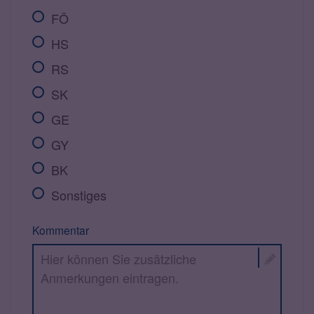
FÖ
HS
RS
SK
GE
GY
BK
Sonstiges
Kommentar