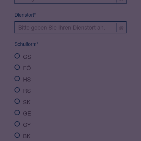
Dienstort*
Schulform*
GS
FÖ
HS
RS
SK
GE
GY
BK