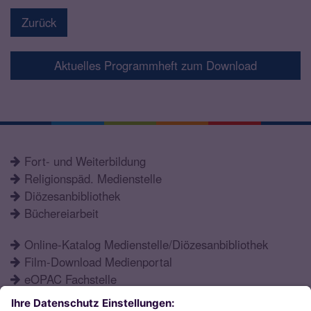
Zurück
Aktuelles Programmheft zum Download
Fort- und Weiterbildung
Religionspäd. Medienstelle
Diözesanbibliothek
Büchereiarbeit
Online-Katalog Medienstelle/Diözesanbibliothek
Film-Download Medienportal
eOPAC Fachstelle
Fortbildungsprogramm