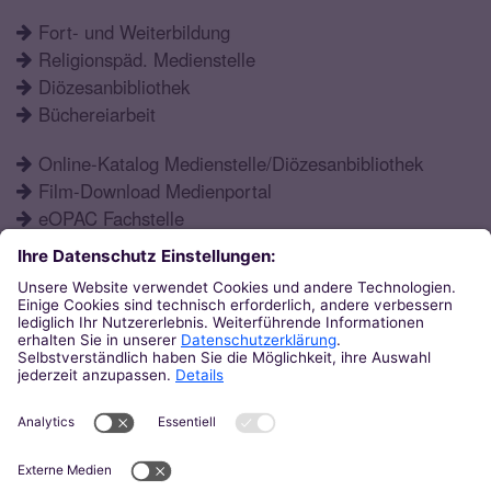
Fort- und Weiterbildung
Religionspäd. Medienstelle
Diözesanbibliothek
Büchereiarbeit
Online-Katalog Medienstelle/Diözesanbibliothek
Film-Download Medienportal
eOPAC Fachstelle
Fortbildungsprogramm
Schulformen
Öffnungszeiten
Aktuelles
Katechetisches Institut
Eupener Str. 132
52066
Aachen