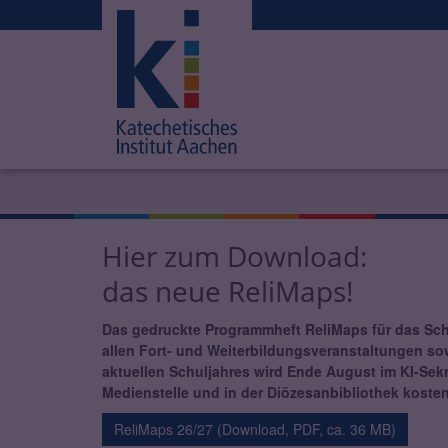
Hier zum Download:
das neue ReliMaps!
Das gedruckte Programmheft ReliMaps für das Sch
allen Fort- und Weiterbildungsveranstaltungen s
aktuellen Schuljahres wird Ende August im KI-Sekre
Medienstelle und in der Diözesanbibliothek kostenl
ReliMaps 26/27 (Download, PDF, ca. 36 MB)