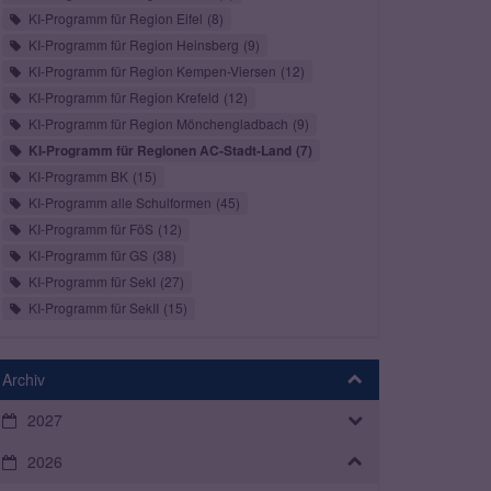
KI-Programm für Region Eifel
8
KI-Programm für Region Heinsberg
9
KI-Programm für Region Kempen-Viersen
12
KI-Programm für Region Krefeld
12
KI-Programm für Region Mönchengladbach
9
KI-Programm für Regionen AC-Stadt-Land
7
KI-Programm BK
15
KI-Programm alle Schulformen
45
KI-Programm für FöS
12
KI-Programm für GS
38
KI-Programm für SekI
27
KI-Programm für SekII
15
Archiv
2027
2026