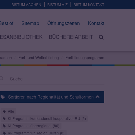
BISTUM AACHEN
BISTUM A-Z
BISTUM KONTAKT
Best of
Sitemap
Öffnungszeiten
Kontakt
ESANBIBLIOTHEK
BÜCHEREIARBEIT
 Aachen
Fort- und Weiterbildung
Fortbildungsprogramm
che
Sortieren nach Regionalität und Schulformen
Alle
KI-Programm konfessionell-kooperativer RU
5
KI-Programm überregional
80
KI-Programm für Region Düren
8