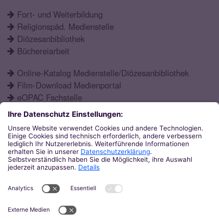
Fort- und Weiterbildung
Religionspäd. Medienstelle
Diözesanbibliothek
Büchereiarbeit
Online-Katalog Medienstelle/Diözesanbibliothek
Film-Download Medienportal
eOPAC Fachstelle
Fortbildungsprogramm
Schulformen
Öffnungszeiten
Aktuelles
Katechetisches Institut
Eupener Str. 132
52066
Aachen