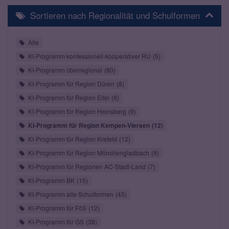
Sortieren nach Regionalität und Schulformen
Alle
KI-Programm konfessionell-kooperativer RU
5
KI-Programm überregional
80
KI-Programm für Region Düren
8
KI-Programm für Region Eifel
8
KI-Programm für Region Heinsberg
9
KI-Programm für Region Kempen-Viersen
12
KI-Programm für Region Krefeld
12
KI-Programm für Region Mönchengladbach
9
KI-Programm für Regionen AC-Stadt-Land
7
KI-Programm BK
15
KI-Programm alle Schulformen
45
KI-Programm für FöS
12
KI-Programm für GS
38