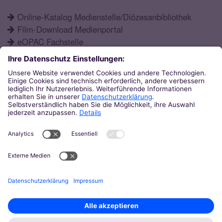
Online-Katalog Medienstelle/Diözesanbibliothek
Film-Download Medienportal
eOPAC Fachstelle
Fortbildungsprogramm
Schulformen
Öffnungszeiten
Aktuelles
Katechetisches Institut
Eupener Str. 132
52066
Aachen
0241 / 60004-12
ki@bistum-aachen.de