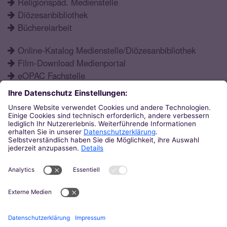
Religionspäd. Medienstelle
Diözesanbibliothek
Büchereiarbeit
Online-Katalog Medienstelle/Diözesanbibliothek
Film-Download Medienportal
eOPAC Fachstelle
Fortbildungsprogramm
Schulformen
Öffnungszeiten
Aktuelles
Katechetisches Institut
Eupener Str. 132
52066
Aachen
0241 / 60004-12
ki@bistum-aachen.de