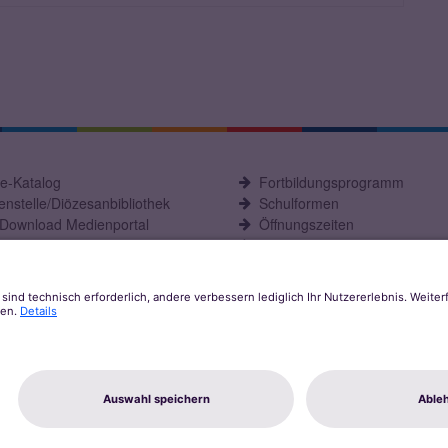
ne-Katalog
Fortbildungsprogramm
nstelle/Diözesanbibliothek
Schulformen
-Download Medienportal
Öffnungszeiten
C Fachstelle
Aktuelles
kt