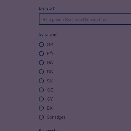
Dienstort*
Schulform*
GS
FÖ
HS
RS
SK
GE
GY
BK
Sonstiges
Kommentar