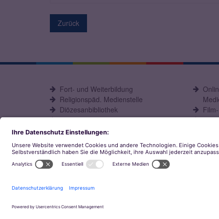
Zurück
Fort- und Weiterbildung
Onli
Religionspäd. Medienstelle
Medie
Diözesanbibliothek
Film
Büchereiarbeit
eOPA
© Bistum Aachen
Impressum
Datenschutz
Konta