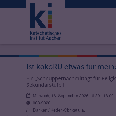
Ist kokoRU etwas für meine
Ein „Schnuppernachmittag“ für Religi
Sekundarstufe I
Datum:
Mittwoch, 16. September 2026 16:30 - 18:00
Art
068-2026
bzw.
Von:
Dankert / Keden-Obrikat u.a.
Nummer: