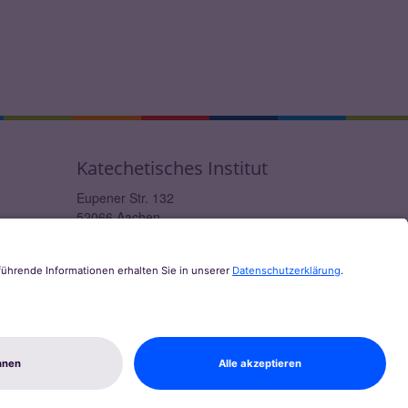
Katechetisches Institut
Eupener Str. 132
52066
Aachen
0241 / 60004-12
ki@bistum-aachen.de