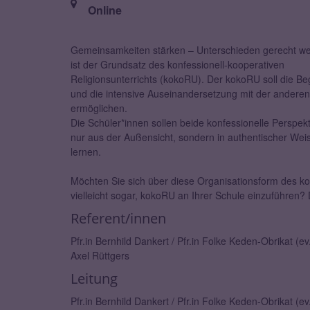
Ort:
Online
Gemeinsamkeiten stärken – Unterschieden gerecht w
ist der Grundsatz des konfessionell-kooperativen
Religionsunterrichts (kokoRU). Der kokoRU soll die B
und die intensive Auseinandersetzung mit der andere
ermöglichen.
Die Schüler*innen sollen beide konfessionelle Perspekt
nur aus der Außensicht, sondern in authentischer We
lernen.
Möchten Sie sich über diese Organisationsform des kon
vielleicht sogar, kokoRU an Ihrer Schule einzuführen?
Referent/innen
Pfr.in Bernhild Dankert / Pfr.in Folke Keden-Obrikat (e
Axel Rüttgers
Leitung
Pfr.in Bernhild Dankert / Pfr.in Folke Keden-Obrikat (e