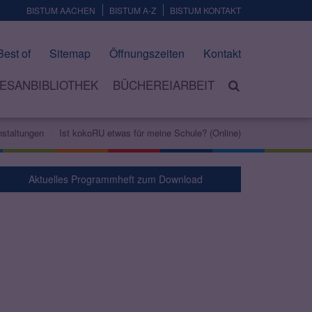
BISTUM AACHEN
BISTUM A-Z
BISTUM KONTAKT
Best of
Sitemap
Öffnungszeiten
Kontakt
ESANBIBLIOTHEK
BÜCHEREIARBEIT
nstaltungen
Ist kokoRU etwas für meine Schule? (Online)
Aktuelles Programmheft zum Download