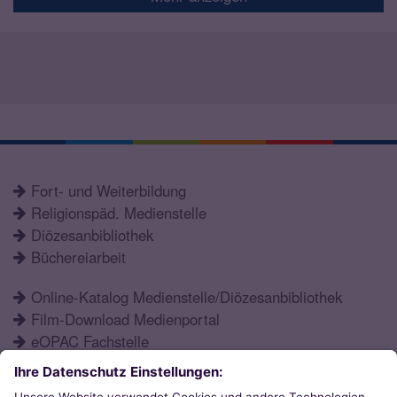
Fort- und Weiterbildung
Religionspäd. Medienstelle
Diözesanbibliothek
Büchereiarbeit
Online-Katalog Medienstelle/Diözesanbibliothek
Film-Download Medienportal
eOPAC Fachstelle
Fortbildungsprogramm