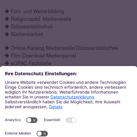
Fort- und Weiterbildung
Religionspäd. Medienstelle
Diözesanbibliothek
Büchereiarbeit
Online-Katalog Medienstelle/Diözesanbibliothek
Film-Download Medienportal
eOPAC Fachstelle
Fortbildungsprogramm
Schulformen
Öffnungszeiten
Aktuelles
Katechetisches Institut
Eupener Str. 132
52066
Aachen