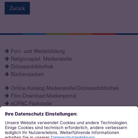
Zurück
Fort- und Weiterbildung
Religionspäd. Medienstelle
Diözesanbibliothek
Büchereiarbeit
Online-Katalog Medienstelle/Diözesanbibliothek
Film-Download Medienportal
eOPAC Fachstelle
Fortbildungsprogramm
Schulformen
Öffnungszeiten