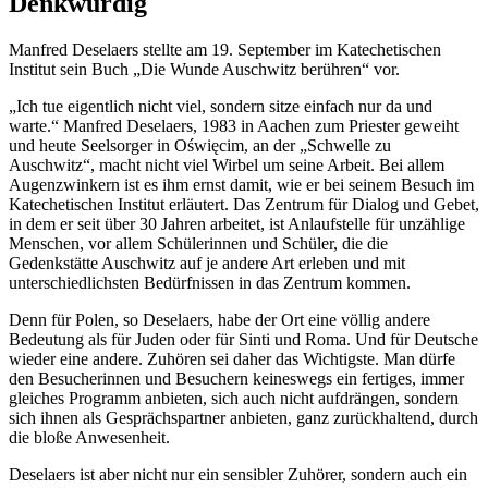
Denkwürdig
Manfred Deselaers stellte am 19. September im Katechetischen
Institut sein Buch „Die Wunde Auschwitz berühren“ vor.
„Ich tue eigentlich nicht viel, sondern sitze einfach nur da und
warte.“ Manfred Deselaers, 1983 in Aachen zum Priester geweiht
und heute Seelsorger in Oświęcim, an der „Schwelle zu
Auschwitz“, macht nicht viel Wirbel um seine Arbeit. Bei allem
Augenzwinkern ist es ihm ernst damit, wie er bei seinem Besuch im
Katechetischen Institut erläutert. Das Zentrum für Dialog und Gebet,
in dem er seit über 30 Jahren arbeitet, ist Anlaufstelle für unzählige
Menschen, vor allem Schülerinnen und Schüler, die die
Gedenkstätte Auschwitz auf je andere Art erleben und mit
unterschiedlichsten Bedürfnissen in das Zentrum kommen.
Denn für Polen, so Deselaers, habe der Ort eine völlig andere
Bedeutung als für Juden oder für Sinti und Roma. Und für Deutsche
wieder eine andere. Zuhören sei daher das Wichtigste. Man dürfe
den Besucherinnen und Besuchern keineswegs ein fertiges, immer
gleiches Programm anbieten, sich auch nicht aufdrängen, sondern
sich ihnen als Gesprächspartner anbieten, ganz zurückhaltend, durch
die bloße Anwesenheit.
Deselaers ist aber nicht nur ein sensibler Zuhörer, sondern auch ein