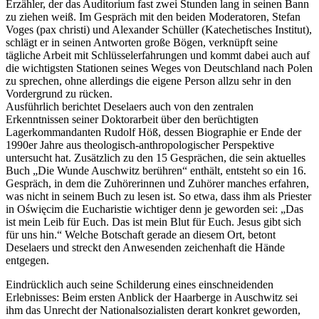
Erzähler, der das Auditorium fast zwei Stunden lang in seinen Bann
zu ziehen weiß. Im Gespräch mit den beiden Moderatoren, Stefan
Voges (pax christi) und Alexander Schüller (Katechetisches Institut),
schlägt er in seinen Antworten große Bögen, verknüpft seine
tägliche Arbeit mit Schlüsselerfahrungen und kommt dabei auch auf
die wichtigsten Stationen seines Weges von Deutschland nach Polen
zu sprechen, ohne allerdings die eigene Person allzu sehr in den
Vordergrund zu rücken.
Ausführlich berichtet Deselaers auch von den zentralen
Erkenntnissen seiner Doktorarbeit über den berüchtigten
Lagerkommandanten Rudolf Höß, dessen Biographie er Ende der
1990er Jahre aus theologisch-anthropologischer Perspektive
untersucht hat. Zusätzlich zu den 15 Gesprächen, die sein aktuelles
Buch „Die Wunde Auschwitz berühren“ enthält, entsteht so ein 16.
Gespräch, in dem die Zuhörerinnen und Zuhörer manches erfahren,
was nicht in seinem Buch zu lesen ist. So etwa, dass ihm als Priester
in Oświęcim die Eucharistie wichtiger denn je geworden sei: „Das
ist mein Leib für Euch. Das ist mein Blut für Euch. Jesus gibt sich
für uns hin.“ Welche Botschaft gerade an diesem Ort, betont
Deselaers und streckt den Anwesenden zeichenhaft die Hände
entgegen.
Eindrücklich auch seine Schilderung eines einschneidenden
Erlebnisses: Beim ersten Anblick der Haarberge in Auschwitz sei
ihm das Unrecht der Nationalsozialisten derart konkret geworden,