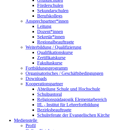
Grundschulen
Förderschulen
Sekundarschulen
Berufskollegs
Ansprechpartner*innen
Leitung
Dozent*innen
Sekretär*innen
Regionalbeauftragte
Weiterbildung / Qualifizierung
Qualifikationskurse
Zertifikatskurse
Fakultaskurse
Fortbildungsprogramm
Organisatorisches / Geschäftsbedingungen
Downloads
Kooperationspartner
Abteilung Schule und Hochschule
Schulpastoral
Religionspädagogik Elementarbereich
IfL - Institut für Lehrerfortbildung
Bezirksbeauftragte
Schulreferate der Evangelischen Kirche
Medienstelle
Profil