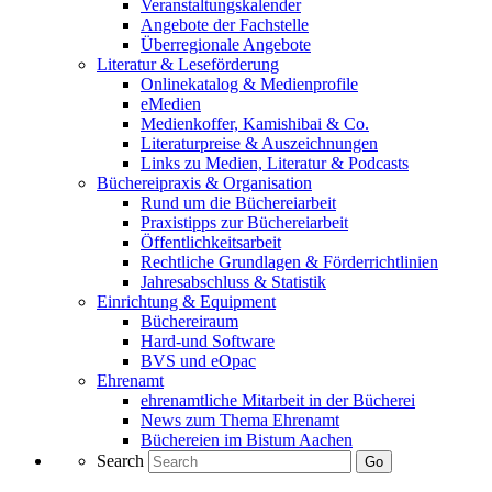
Veranstaltungskalender
Angebote der Fachstelle
Überregionale Angebote
Literatur & Leseförderung
Onlinekatalog & Medienprofile
eMedien
Medienkoffer, Kamishibai & Co.
Literaturpreise & Auszeichnungen
Links zu Medien, Literatur & Podcasts
Büchereipraxis & Organisation
Rund um die Büchereiarbeit
Praxistipps zur Büchereiarbeit
Öffentlichkeitsarbeit
Rechtliche Grundlagen & Förderrichtlinien
Jahresabschluss & Statistik
Einrichtung & Equipment
Büchereiraum
Hard-und Software
BVS und eOpac
Ehrenamt
ehrenamtliche Mitarbeit in der Bücherei
News zum Thema Ehrenamt
Büchereien im Bistum Aachen
Search
Go