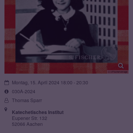
© ©Fischerverlage
Datum:
Montag, 15. April 2024 18:00 - 20:30
Art
030A-2024
bzw.
Von:
Thomas Sparr
Nummer:
Ort:
Katechetisches Institut
Eupener Str. 132
52066 Aachen