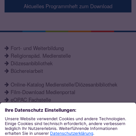
Aktuelles Programmheft zum Download
Fort- und Weiterbildung
Religionspäd. Medienstelle
Diözesanbibliothek
Büchereiarbeit
Online-Katalog Medienstelle/Diözesanbibliothek
Film-Download Medienportal
eOPAC Fachstelle
Fortbildungsprogramm
Schulformen
Öffnungszeiten
Aktuelles